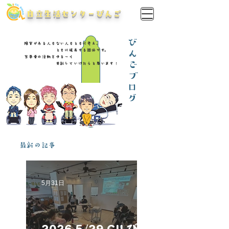
​自立生活センターびんご
びんごブログ
障害がある人もない人もともに考え、
ともに成長する団体です。
​当事者の活動をゆる～く
更新していけたらと思います！
最新の記事
5月31日