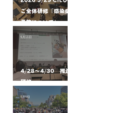
2026 5/29 CILびん
ご全体研修「感染症
予防について」
5月11日
4/28～4/30 推進
研修
5月5日