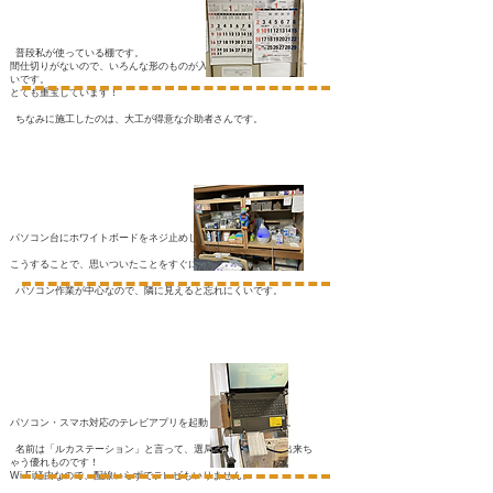
普段私が使っている棚です。
間仕切りがないので、いろんな形のものが入れやすく取り出しやす
いです。
とても重宝しています！
ちなみに施工したのは、大工が得意な介助者さんです。
パソコン台にホワイトボードをネジ止めしました。
こうすることで、思いついたことをすぐに書き留めておけます！
パソコン作業が中心なので、隣に見えると忘れにくいです。
パソコン・スマホ対応のテレビアプリを起動している様子です。
名前は「ルカステーション」と言って、選局・録画が自分で出来ち
ゃう優れものです！
Wi-Fi経由なので、配線いらずでテレビもいりません。