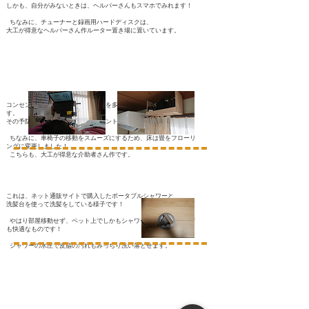
しかも、自分がみないときは、ヘルパーさんもスマホでみれます！
ちなみに、チューナーと録画用ハードディスクは、
大工が得意なヘルパーさん作ルーター置き場に置いています。
コンセントが多いため、延長コードを多用しすぎると火事が心配で
す。
その予防として、埋め込み式コンセントを活用しています！
ちなみに、車椅子の移動をスムーズにするため、床は畳をフローリ
ングに変更しました！
こちらも、大工が得意な介助者さん作です。
これは、ネット通販サイトで購入したポータブルシャワーと
洗髪台を使って洗髪をしている様子です！
やはり部屋移動せず、ベット上でしかもシャワーができるのはとて
も快適なものです！
シャワーの水圧で皮脂の汚れもみっちり洗い落とせます。