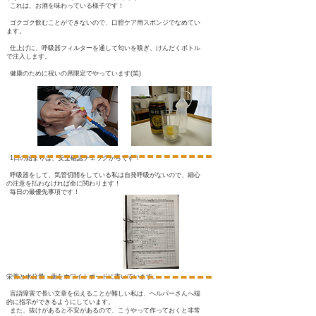
これは、お酒を味わっている様子です！
ゴクゴク飲むことができないので、口腔ケア用スポンジでなめてい
ます。
仕上げに、呼吸器フィルターを通して匂いを嗅ぎ、けんだくボトル
で注入します。
健康のために祝いの席限定でやっています(笑)
1日の始まりは、安全確認チェックからです！
呼吸器をして、気管切開をしている私は自発呼吸がないので、細心
の注意を払わなければ命に関わります！
毎日の最優先事項です！
栄養と水分量・薬をホワイトボードに書いています。
言語障害で長い文章を伝えることが難しい私は、ヘルパーさんへ端
的に指示ができるようにしています。
また、抜けがあると不安があるので、こうやって作っておくと非常