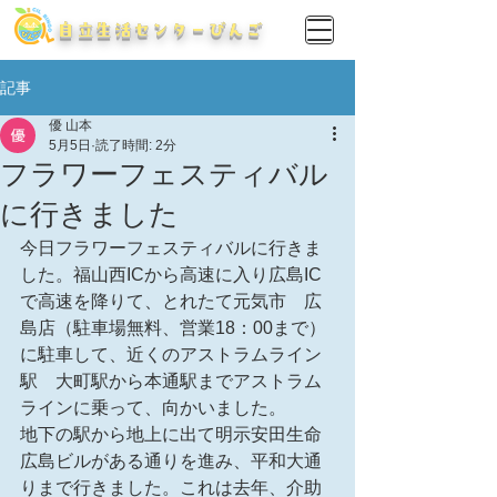
​自立生活センターびんご
記事
優 山本
5月5日
読了時間: 2分
フラワーフェスティバル
に行きました
今日フラワーフェスティバルに行きま
した。福山西ICから高速に入り広島IC
で高速を降りて、とれたて元気市　広
島店（駐車場無料、営業18：00まで）
に駐車して、近くのアストラムライン
駅　大町駅から本通駅までアストラム
ラインに乗って、向かいました。
地下の駅から地上に出て明示安田生命
広島ビルがある通りを進み、平和大通
りまで行きました。これは去年、介助